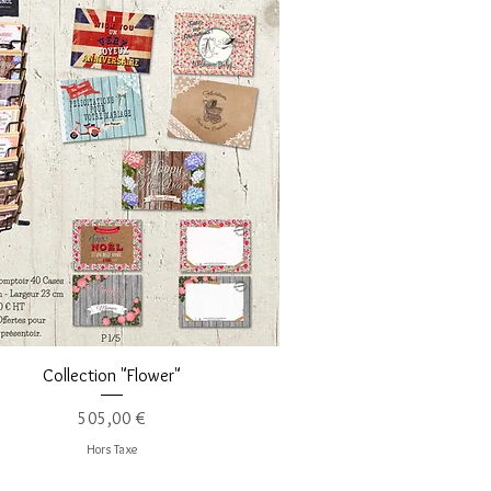
Aperçu rapide
Collection "Flower"
Prix
505,00 €
Hors Taxe