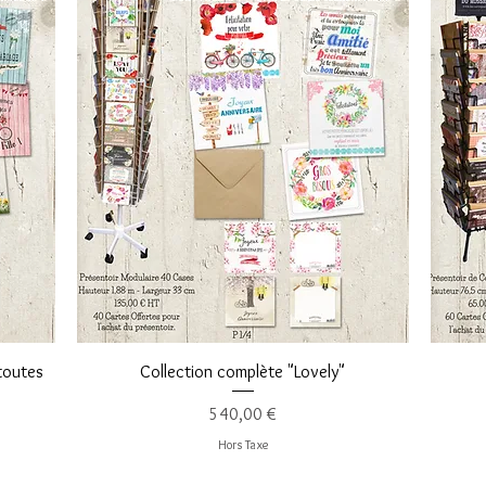
Aperçu rapide
 toutes
Collection complète "Lovely"
Prix
540,00 €
Hors Taxe