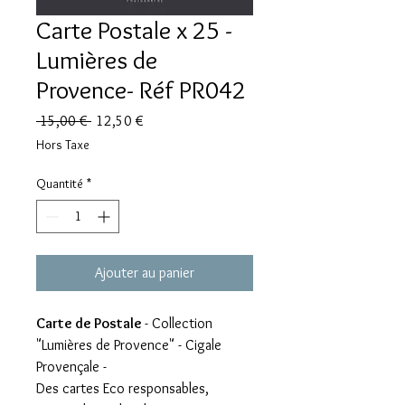
Carte Postale x 25 -
Lumières de
Provence- Réf PR042
Prix
Prix
 15,00 € 
12,50 €
original
promotionnel
Hors Taxe
Quantité
*
Ajouter au panier
Carte de Postale
- Collection
"Lumières de Provence" - Cigale
Provençale -
Des cartes Eco responsables,