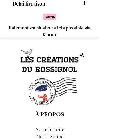
Délai livraison
8 modèles
Comptez une livraison entre 7 à 15 jours
Paiement en plusieurs fois possible via
Klarna
À PROPOS
Notre histoire
Notre équipe