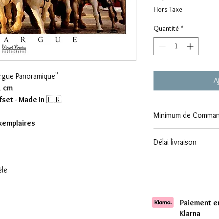
Hors Taxe
Quantité
*
argue Panoramique"
A
1 cm
fset - Made in
🇫🇷
Minimum de Comma
exemplaires
Attention : Minimum
Délai livraison
Comptez une livraison 
èle
Paiement en
Klarna