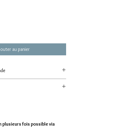
jouter au panier
nde
 de commande de 8 modèles
entre 7 à 15 jours
 plusieurs fois possible via