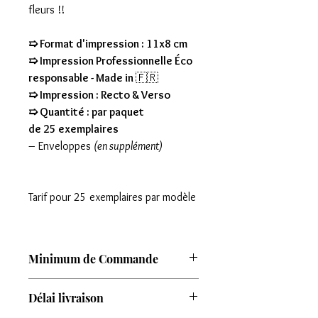
fleurs !!
➯ Format d'impression : 11x8 cm
➯ Impression Professionnelle Éco
responsable - Made in
🇫🇷
➯ Impression : Recto & Verso
➯ Quantité : par paquet
de 25 exemplaires
– Enveloppes
(en supplément)
Tarif pour 25 exemplaires par modèle
Minimum de Commande
Attention : Minimum de commande de
Délai livraison
8 modèles