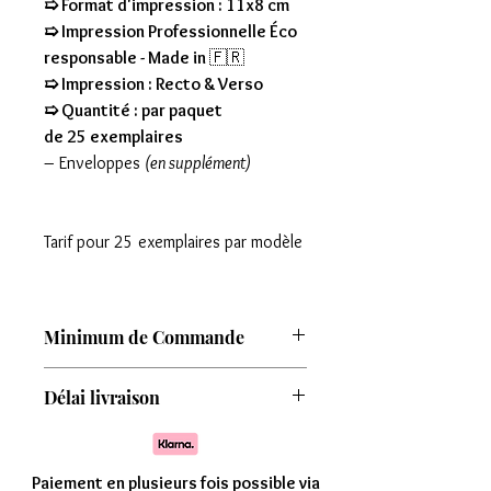
➯ Format d'impression : 11x8 cm
➯ Impression Professionnelle Éco
responsable - Made in
🇫🇷
➯ Impression : Recto & Verso
➯ Quantité : par paquet
de 25 exemplaires
– Enveloppes
(en supplément)
Tarif pour 25 exemplaires par modèle
Minimum de Commande
Attention : Minimum de commande de
Délai livraison
8 modèles
Comptez une livraison entre 7 à 15 jours
Paiement en plusieurs fois possible via