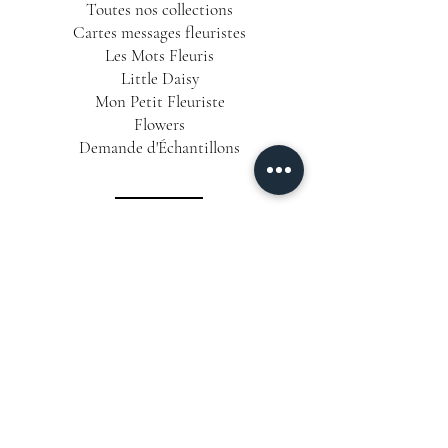
Toutes nos collections
Cartes messages fleuristes
Les Mots Fleuris
Little Daisy
Mon Petit Fleuriste
Flowers
Demande d'Échantillons
INFORMATIONS
Conditions Générales de Vente
Politique de Confidentialité
Mentions Légales
Livraison & Délais
CONTACT