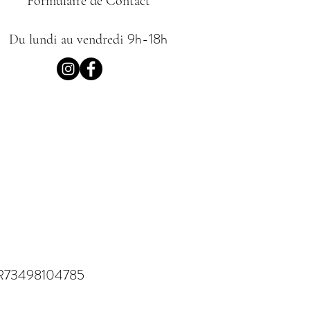
Formulaire de Contact
9h-18h
Du lundi au vendredi
R73498104785