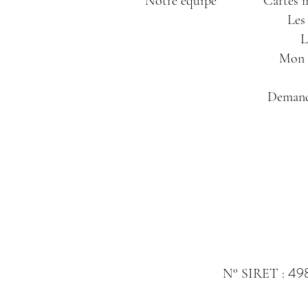
Notre équipe
Cartes m
Les
L
Mon P
Demand
49
N° SIRET :