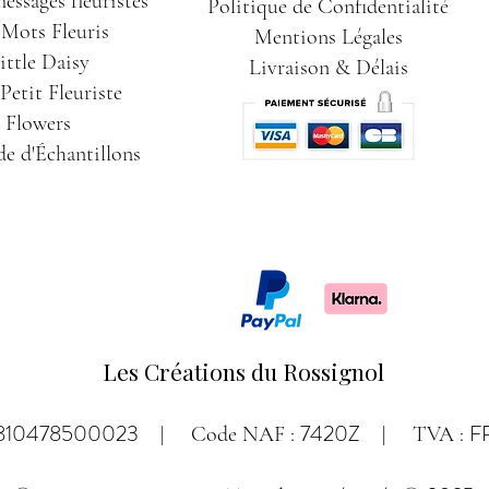
essages fleuristes
Politique de Confidentialité
 Mots Fleuris
Mentions Légales
ittle Daisy
Livraison & Délais
etit Fleuriste
Flowers
e d'Échantillons
Les Créations du Rossignol
810478500023
7420Z
F
| Code NAF :
| TVA :