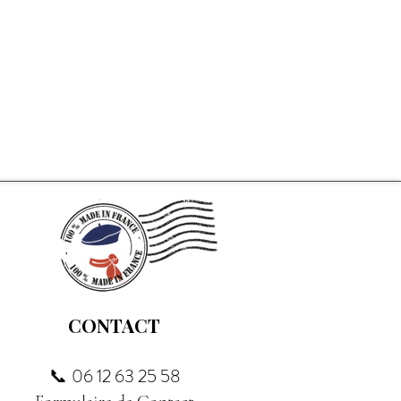
CONTACT
06 12 63 25 58
📞