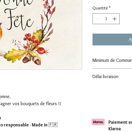
Quantité
*
A
Minimum de Comma
Attention : Minimum
Délai livraison
Comptez une livraison 
omne.
pagner vos bouquets de fleurs !!
m
Paiement en
co responsable - Made in
🇫🇷
Klarna