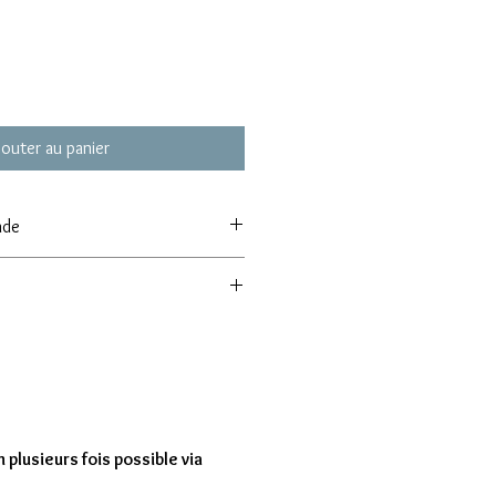
jouter au panier
nde
 de commande de 8 modèles
entre 7 à 15 jours
 plusieurs fois possible via