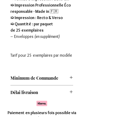
➯ Impression Professionnelle Éco
responsable - Made in
🇫🇷
➯ Impression : Recto & Verso
➯ Quantité : par paquet
de 25 exemplaires
– Enveloppes
(en supplément)
Tarif pour 25 exemplaires par modèle
Minimum de Commande
Attention : Minimum de commande de
Délai livraison
8 modèles
Comptez une livraison entre 7 à 15 jours
Paiement en plusieurs fois possible via