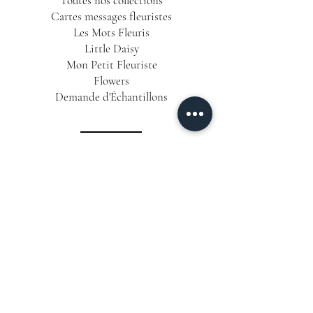
Toutes nos collections
Cartes messages fleuristes
Les Mots Fleuris
Little Daisy
Mon Petit Fleuriste
Flowers
Demande d'Échantillons
INFORMATIONS
Conditions Générales de Vente
Politique de Confidentialité
Mentions Légales
Livraison & Délais
CONTACT