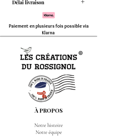
Délai livraison
8 modèles
Comptez une livraison entre 7 à 15 jours
Paiement en plusieurs fois possible via
Klarna
À PROPOS
Notre histoire
Notre équipe