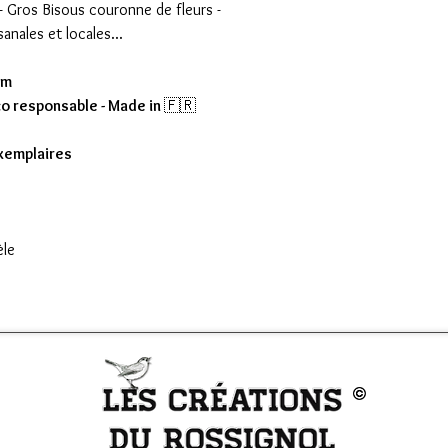
- Gros Bisous couronne de fleurs -
anales et locales...
cm
co responsable - Made in
🇫🇷
exemplaires
èle