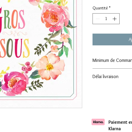
Quantité
*
A
Minimum de Comma
Attention : Minimum
Délai livraison
Comptez une livraison 
Paiement en
Klarna