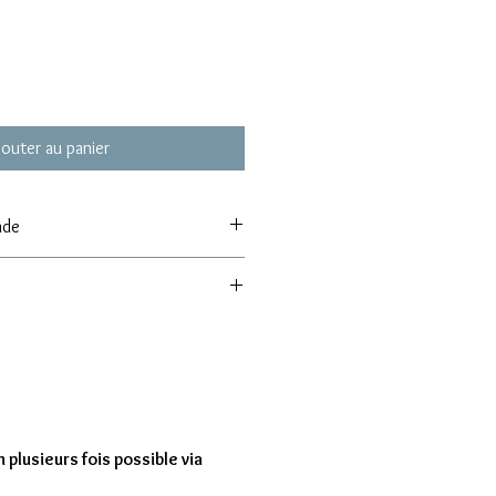
jouter au panier
nde
 de commande de 8 modèles
entre 7 à 15 jours
 plusieurs fois possible via