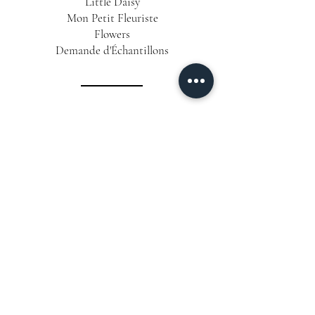
Little Daisy
Mon Petit Fleuriste
Flowers
Demande d'Échantillons
INFORMATIONS
Conditions Générales de Vente
Politique de Confidentialité
Mentions Légales
Livraison & Délais
CONTACT
06 12 63 25 58
📞
Formulaire de Contact