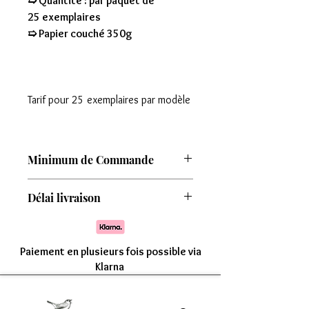
➯ Quantité : par paquet de
25 exemplaires
➯ Papier couché 350g
Tarif pour 25 exemplaires par modèle
Minimum de Commande
Attention : Minimum de commande de
Délai livraison
8 modèles
Comptez une livraison entre 7 à 15 jours
Paiement en plusieurs fois possible via
Klarna