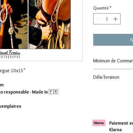
Quantité
*
A
Minimum de Comma
margue 10x15"
Attention : Minimum
Délai livraison
cm
Comptez une livraison 
co responsable - Made in
🇫🇷
exemplaires
Paiement en
Klarna