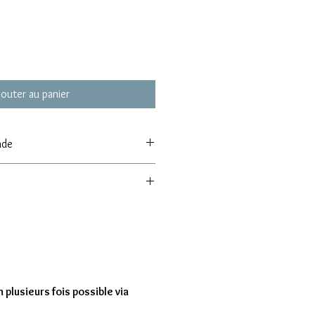
jouter au panier
nde
 de commande de 8 modèles
entre 7 à 15 jours
 plusieurs fois possible via