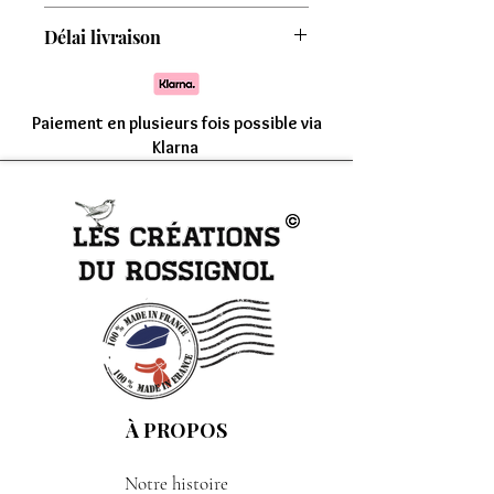
Attention : Minimum de commande de
Délai livraison
8 modèles
Comptez une livraison entre 7 à 15 jours
Paiement en plusieurs fois possible via
Klarna
À PROPOS
Notre histoire