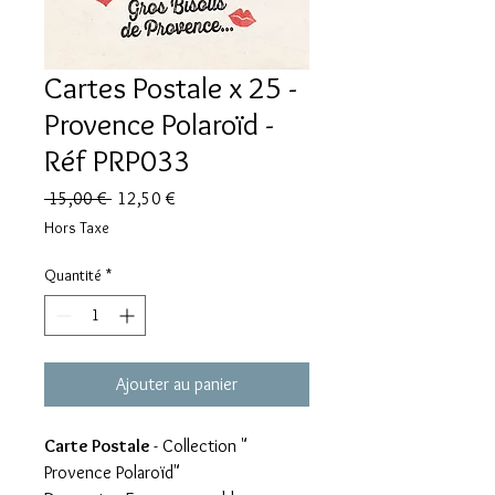
Cartes Postale x 25 -
Provence Polaroïd -
Réf PRP033
Prix
Prix
 15,00 € 
12,50 €
original
promotionnel
Hors Taxe
Quantité
*
Ajouter au panier
Carte Postale
- Collection "
Provence Polaroïd"