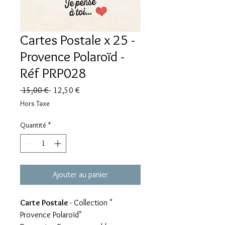
Cartes Postale x 25 -
Provence Polaroïd -
Réf PRP028
Prix
Prix
 15,00 € 
12,50 €
original
promotionnel
Hors Taxe
Quantité
*
Ajouter au panier
Carte Postale
- Collection "
Provence Polaroïd"