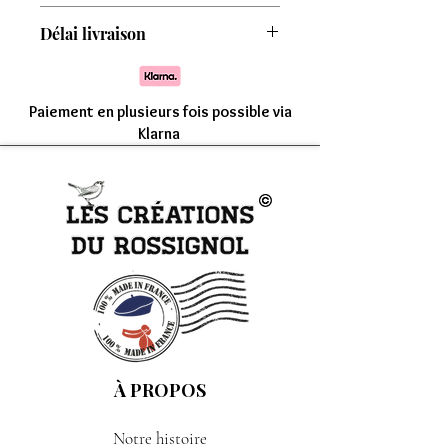
Attention : Minimum de commande de
Délai livraison
8 modèles
Comptez une livraison entre 7 à 15 jours
Paiement en plusieurs fois possible via
Klarna
À PROPOS
Notre histoire