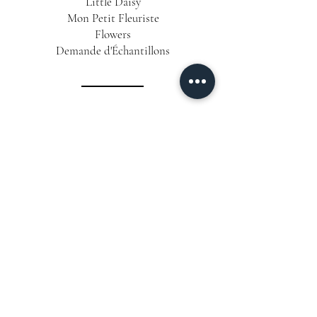
Little Daisy
Mon Petit Fleuriste
Flowers
Demande d'Échantillons
INFORMATIONS
Conditions Générales de Vente
Politique de Confidentialité
Mentions Légales
Livraison & Délais
CONTACT
06 12 63 25 58
📞
Formulaire de Contact