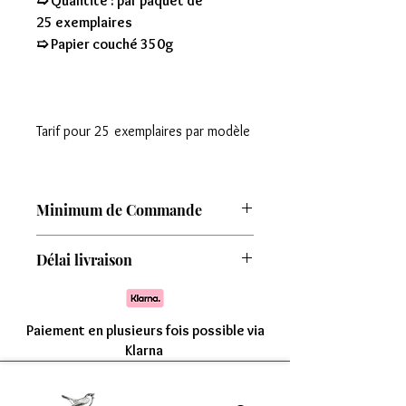
➯ Quantité : par paquet de
25 exemplaires
➯ Papier couché 350g
Tarif pour 25 exemplaires par modèle
Minimum de Commande
Attention : Minimum de commande de
Délai livraison
8 modèles
Comptez une livraison entre 7 à 15 jours
Paiement en plusieurs fois possible via
Klarna