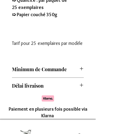
➯ Quantité : par paquet de
25 exemplaires
➯ Papier couché 350g
Tarif pour 25 exemplaires par modèle
Minimum de Commande
Attention : Minimum de commande de
Délai livraison
8 modèles
Comptez une livraison entre 7 à 15 jours
Paiement en plusieurs fois possible via
Klarna