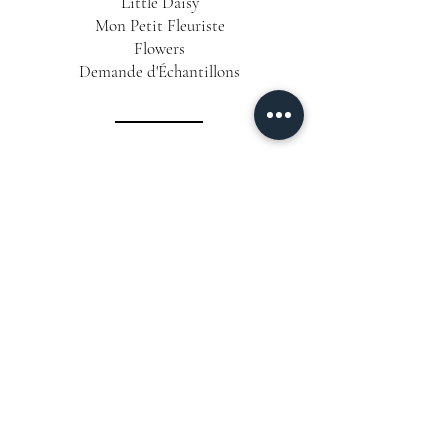
Little Daisy
Mon Petit Fleuriste
Flowers
Demande d'Échantillons
INFORMATIONS
Conditions Générales de Vente
Politique de Confidentialité
Mentions Légales
Livraison & Délais
CONTACT
06 12 63 25 58
📞
Formulaire de Contact