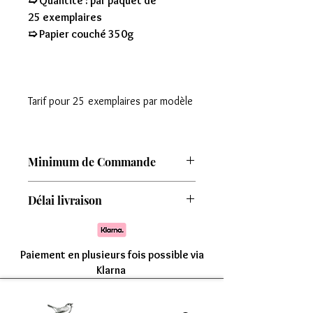
➯ Quantité : par paquet de
25 exemplaires
➯ Papier couché 350g
Tarif pour 25 exemplaires par modèle
Minimum de Commande
Attention : Minimum de commande de
Délai livraison
8 modèles
Comptez une livraison entre 7 à 15 jours
Paiement en plusieurs fois possible via
Klarna