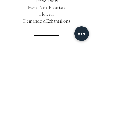
Little Daisy
Mon Petit Fleuriste
Flowers
Demande d'Échantillons
INFORMATIONS
Conditions Générales de Vente
Politique de Confidentialité
Mentions Légales
Livraison & Délais
CONTACT
06 12 63 25 58
📞
Formulaire de Contact