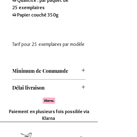
➯ Quantité : par paquet de
25 exemplaires
➯ Papier couché 350g
Tarif pour 25 exemplaires par modèle
Minimum de Commande
Attention : Minimum de commande de
Délai livraison
8 modèles
Comptez une livraison entre 7 à 15 jours
Paiement en plusieurs fois possible via
Klarna