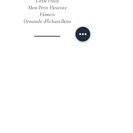
Little Daisy
Mon Petit Fleuriste
Flowers
Demande d'Échantillons
INFORMATIONS
Conditions Générales de Vente
Politique de Confidentialité
Mentions Légales
Livraison & Délais
CONTACT
06 12 63 25 58
📞
Formulaire de Contact