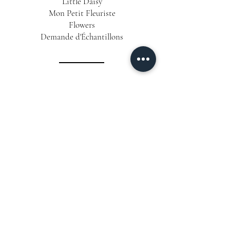
Little Daisy
Mon Petit Fleuriste
Flowers
Demande d'Échantillons
INFORMATIONS
Conditions Générales de Vente
Politique de Confidentialité
Mentions Légales
Livraison & Délais
CONTACT
06 12 63 25 58
📞
Formulaire de Contact