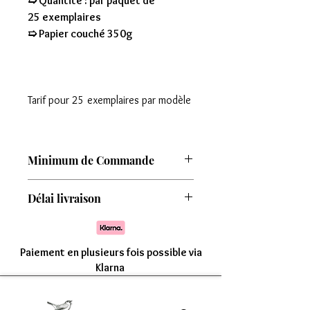
➯ Quantité : par paquet de
25 exemplaires
➯ Papier couché 350g
Tarif pour 25 exemplaires par modèle
Minimum de Commande
Attention : Minimum de commande de
Délai livraison
8 modèles
Comptez une livraison entre 7 à 15 jours
Paiement en plusieurs fois possible via
Klarna