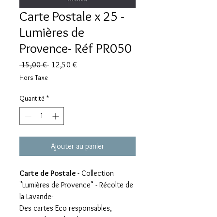
Carte Postale x 25 -
Lumières de
Provence- Réf PR050
Prix
Prix
 15,00 € 
12,50 €
original
promotionnel
Hors Taxe
Quantité
*
Ajouter au panier
Carte de Postale
- Collection
"Lumières de Provence" - Récolte de
la Lavande-
Des cartes Eco responsables,