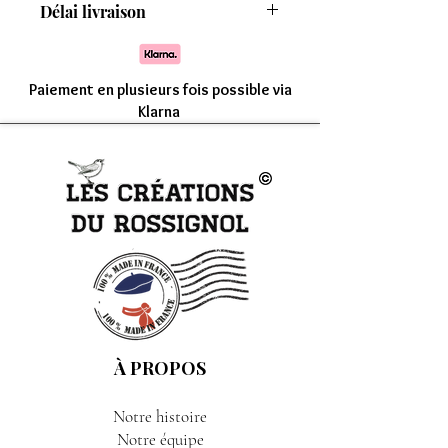
Délai livraison
8 modèles
Comptez une livraison entre 7 à 15 jours
Paiement en plusieurs fois possible via
Klarna
À PROPOS
Notre histoire
Notre équipe