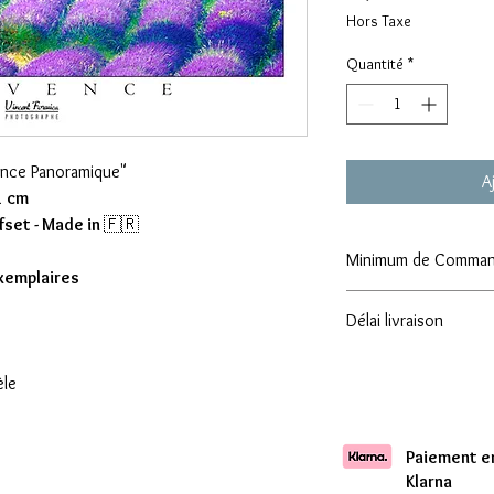
Hors Taxe
Quantité
*
ence Panoramique"
A
1 cm
fset - Made in
🇫🇷
Minimum de Comma
exemplaires
Attention : Minimum
Délai livraison
Comptez une livraison 
èle
Paiement en
Klarna