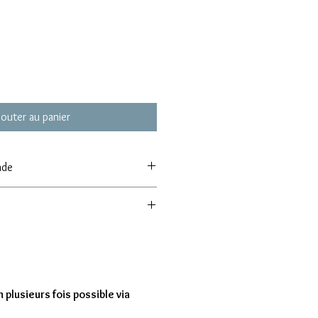
jouter au panier
nde
 de commande de 8 modèles
entre 7 à 15 jours
 plusieurs fois possible via