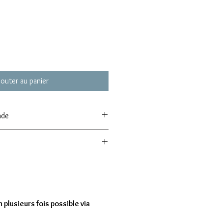
jouter au panier
nde
 de commande de 8 modèles
entre 7 à 15 jours
 plusieurs fois possible via