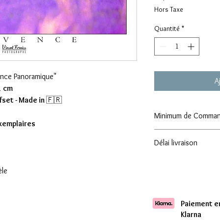
Hors Taxe
Quantité
*
ence Panoramique"
A
1 cm
fset - Made in
🇫🇷
Minimum de Comma
exemplaires
Attention : Minimum
Délai livraison
Comptez une livraison 
èle
Paiement en
Klarna