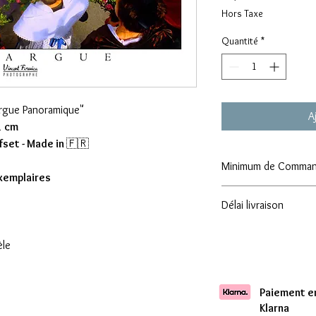
Hors Taxe
Quantité
*
argue Panoramique"
A
1 cm
fset - Made in
🇫🇷
Minimum de Comma
exemplaires
Attention : Minimum
Délai livraison
Comptez une livraison 
èle
Paiement en
Klarna