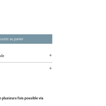
jouter au panier
nde
 de commande de 8 modèles
entre 7 à 15 jours
 plusieurs fois possible via