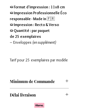
➯ Format d'impression : 11x8 cm
➯ Impression Professionnelle Éco
responsable - Made in
🇫🇷
➯ Impression : Recto & Verso
➯ Quantité : par paquet
de 25 exemplaires
– Enveloppes
(en supplément)
Tarif pour 25 exemplaires par modèle
Minimum de Commande
Attention : Minimum de commande de
Délai livraison
8 modèles
Comptez une livraison entre 7 à 15 jours