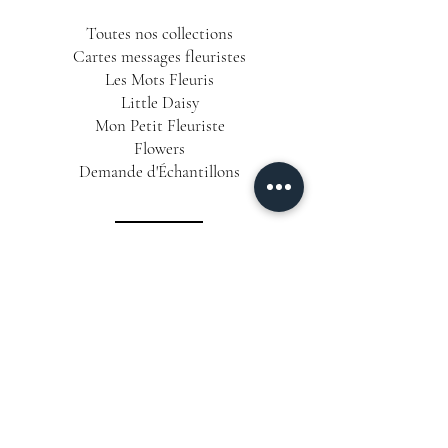
Toutes nos collections
Cartes messages fleuristes
Les Mots Fleuris
Little Daisy
Mon Petit Fleuriste
Flowers
Demande d'Échantillons
INFORMATIONS
Conditions Générales de Vente
Politique de Confidentialité
Mentions Légales
Livraison & Délais