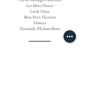
Les Mots Fleuris
Little Daisy
Mon Petit Fleuriste
Flowers
Demande d'Échantillons
INFORMATIONS
Conditions Générales de Vente
Politique de Confidentialité
Mentions Légales
Livraison & Délais
CONTACT
06 12 63 25 58