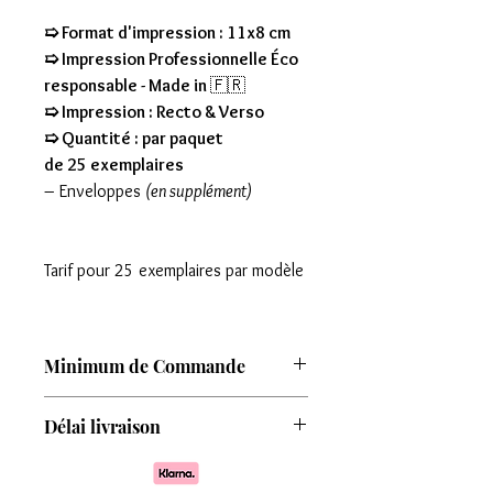
➯ Format d'impression : 11x8 cm
➯ Impression Professionnelle Éco
responsable - Made in
🇫🇷
➯ Impression : Recto & Verso
➯ Quantité : par paquet
de 25 exemplaires
– Enveloppes
(en supplément)
Tarif pour 25 exemplaires par modèle
Minimum de Commande
Attention : Minimum de commande de
Délai livraison
8 modèles
Comptez une livraison entre 7 à 15 jours