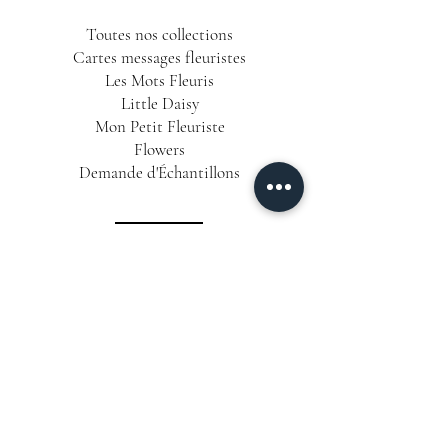
Toutes nos collections
Cartes messages fleuristes
Les Mots Fleuris
Little Daisy
Mon Petit Fleuriste
Flowers
Demande d'Échantillons
INFORMATIONS
Conditions Générales de Vente
Politique de Confidentialité
Mentions Légales
Livraison & Délais