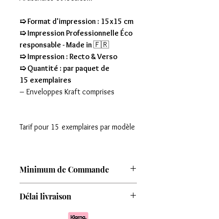
➯ Format d'impression : 15x15 cm
➯ Impression Professionnelle Éco
responsable - Made in
🇫🇷
➯ Impression : Recto & Verso
➯ Quantité : par paquet de
15 exemplaires
– Enveloppes Kraft comprises
Tarif pour 15 exemplaires par modèle
Minimum de Commande
Attention : Minimum de commande de
Délai livraison
8 modèles
Comptez une livraison entre 7 à 15 jours