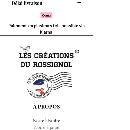
Délai livraison
8 modèles
Comptez une livraison entre 7 à 15 jours
Paiement en plusieurs fois possible via
Klarna
À PROPOS
Notre histoire
Notre équipe