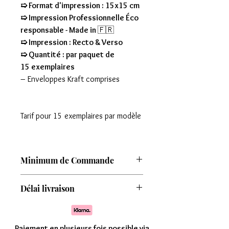
➯ Format d'impression : 15x15 cm
➯ Impression Professionnelle Éco
responsable - Made in
🇫🇷
➯ Impression : Recto & Verso
➯ Quantité : par paquet de
15 exemplaires
– Enveloppes Kraft comprises
Tarif pour 15 exemplaires par modèle
Minimum de Commande
Attention : Minimum de commande de
Délai livraison
8 modèles
Comptez une livraison entre 7 à 15 jours
Paiement en plusieurs fois possible via