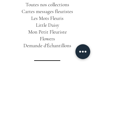
Toutes nos collections
Cartes messages fleuristes
Les Mots Fleuris
Little Daisy
Mon Petit Fleuriste
Flowers
Demande d'Échantillons
INFORMATIONS
Conditions Générales de Vente
Politique de Confidentialité
Mentions Légales
Livraison & Délais
CONTACT