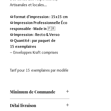
Artisanales et locales...
➯ Format d'impression : 15x15 cm
➯ Impression Professionnelle Éco
responsable - Made in
🇫🇷
➯ Impression : Recto & Verso
➯ Quantité : par paquet de
15 exemplaires
– Enveloppes Kraft comprises
Tarif pour 15 exemplaires par modèle
Minimum de Commande
Attention : Minimum de commande de
Délai livraison
8 modèles